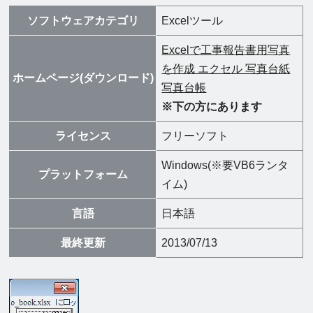
ソフトウェアカテゴリ
Excelツール
Excelで工事報告書用写真
を作成 エクセル 写真台紙
ホームページ(ダウンロード)
写真台帳
※下の方にあります
ライセンス
フリーソフト
Windows(※要VB6ランタ
プラットフォーム
イム)
言語
日本語
最終更新
2013/07/13