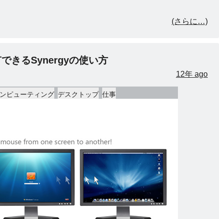
(さらに…)
きるSynergyの使い方
12年 ago
ンピューティング
デスクトップ
仕事