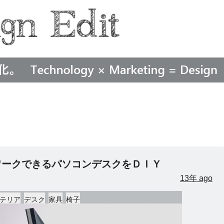
ワークできるパソコンデスクをＤＩＹ
13年 ago
テリア
デスク
家具
椅子