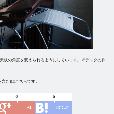
天板の角度を変えられるようにしています。※デスクの作
を含む)は
こちら
です。
0
5
+1
はてぶ