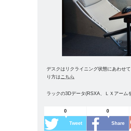
デスクはリクライニング状態にあわせて
り方は
こちら
ラックの3Dデータ(RSXA、ＬＸアーム
0
0
Tweet
Share