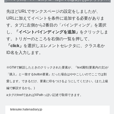
先ほどURLでサンクスページの設定をしましたが、
URLに加えてイベントを条件に追加する必要がありま
す。タブに左側から2番目の「バインディング」を選択
し、
「イベントバインディングを追加」
をクリックしま
す。トリガーのところを右側の一覧を押して、
「click」
を選択しエレメントセレクタに、クラス名か
ID名を入力します。
※GTMで解説したときのクリックされた要素が、『text属性(要素内の文)が
「購入」と一致するbutton要素』だった場合はややこしいのでここでは割
愛します。できるだけ、要素にIDをつけるようにしてください。(また上級
編で解説するかも。)
aタグのhrefであればXPathっぽい記述で取得できます。
tetesuke.hatenadiary.jp