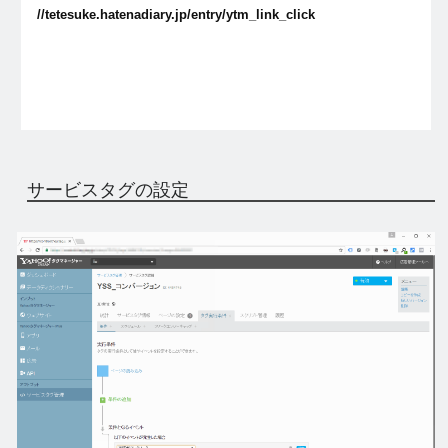
//tetesuke.hatenadiary.jp/entry/ytm_link_click
サービスタグの設定