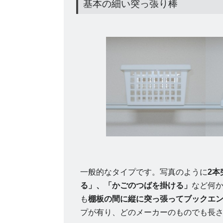
基本の細い突っ張り棒
一般的なタイプです。写真のように
2
る」、「かごのつばを掛ける」
など何
も
棚板の間に縦に突っ張ってブックエ
プが有り、どのメーカーのものでも長