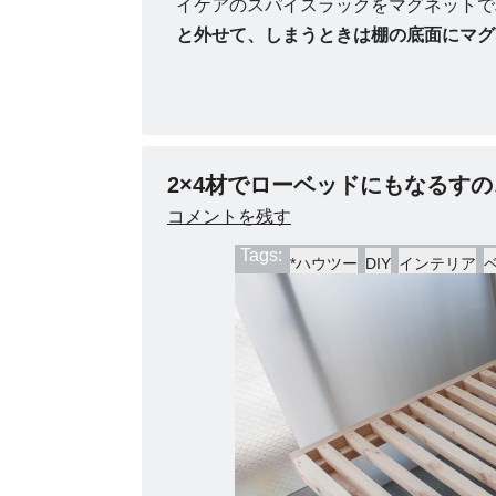
イケアのスパイスラックをマグネットで
と外せて、しまうときは棚の底面にマグ
2×4材でローベッドにもなるすの
コメントを残す
Tags:
*ハウツー
DIY
インテリア