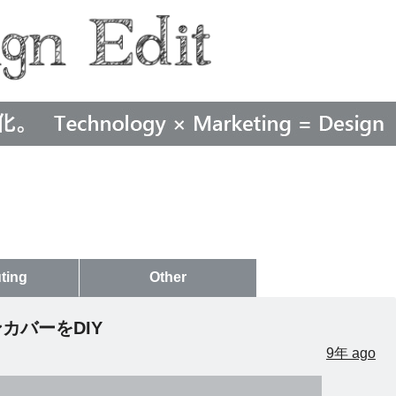
ting
Other
カバーをDIY
9年 ago