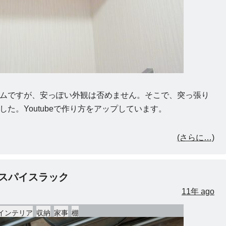
ムですが、安っぽい外観は否めません。そこで、突っ張り
た。Youtubeで作り方をアップしています。
(さらに…)
りスパイスラック
11年 ago
インテリア
収納
家事
棚