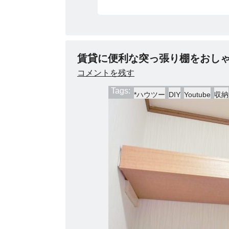
賃貸に便利な突っ張り棚をおし
コメントを残す
Tags:
*ハウツー
DIY
Youtube
収納